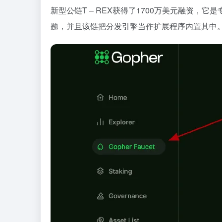
新型公链T – REX获得了1700万美元融资，
题，并且该链把分发引擎当作扩展程序内置其中