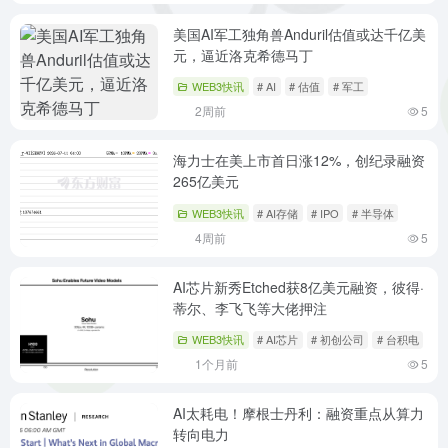
美国AI军工独角兽Anduril估值或达千亿美
元，逼近洛克希德马丁
WEB3快讯
# AI
# 估值
# 军工
2周前
5
海力士在美上市首日涨12%，创纪录融资
265亿美元
WEB3快讯
# AI存储
# IPO
# 半导体
4周前
5
AI芯片新秀Etched获8亿美元融资，彼得·
蒂尔、李飞飞等大佬押注
WEB3快讯
# AI芯片
# 初创公司
# 台积电
1个月前
5
AI太耗电！摩根士丹利：融资重点从算力
转向电力