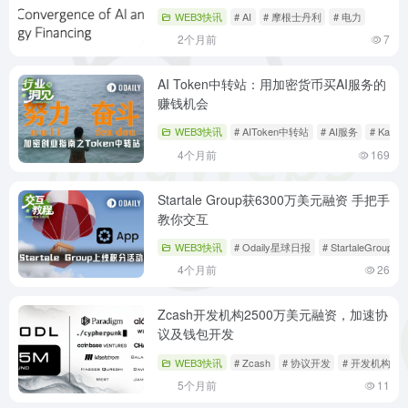
WEB3快讯
# AI
# 摩根士丹利
# 电力
2个月前
7
AI Token中转站：用加密货币买AI服务的
赚钱机会
WEB3快讯
# AIToken中转站
# AI服务
# Kalshi
4个月前
169
Startale Group获6300万美元融资 手把手
教你交互
WEB3快讯
# Odaily星球日报
# StartaleGroup
4个月前
26
Zcash开发机构2500万美元融资，加速协
议及钱包开发
WEB3快讯
# Zcash
# 协议开发
# 开发机构
5个月前
11