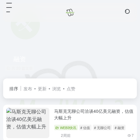
融资
共 20 篇文章
排序
发布
更新
浏览
点赞
马斯克无聊公司洽谈40亿美元融资，估值
大幅上升
WEB3快讯
# 估值
# 无聊公司
# 融资
2周前
7