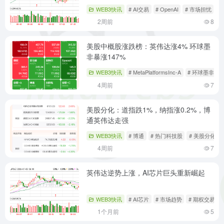
WEB3快讯
# AI交易
# OpenAI
# 市场担忧
2周前
8
美股中概股涨跌榜：英伟达涨4% 环球墨
非暴涨147%
WEB3快讯
# MetaPlatformsInc-A
# 环球墨非
4周前
7
美股分化：道指跌1%，纳指涨0.2%，博
通英伟达走强
WEB3快讯
# 博通
# 热门科技股
# 美股分化
4周前
7
英伟达逆势上涨，AI芯片巨头重新崛起
WEB3快讯
# AI芯片
# 市场趋势
# 期权交易
1个月前
5