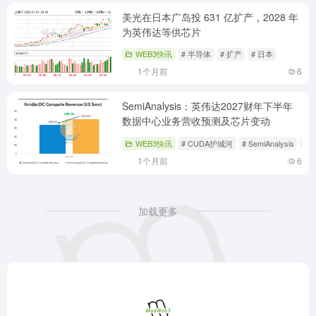
美光在日本广岛投 631 亿扩产，2028 年
为英伟达等供芯片
WEB3快讯
# 半导体
# 扩产
# 日本
1个月前
6
SemiAnalysis：英伟达2027财年下半年
数据中心业务营收预测及芯片变动
WEB3快讯
# CUDA护城河
# SemiAnalysis
#
1个月前
6
加载更多