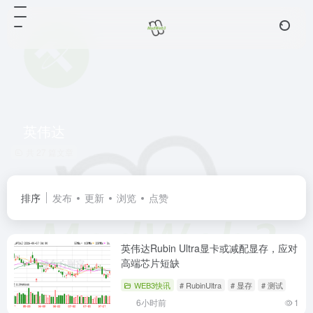
英伟达
共 27 篇文章
排序
发布
更新
浏览
点赞
英伟达Rubin Ultra显卡或减配显存，应对
高端芯片短缺
WEB3快讯
# RubinUltra
# 显存
# 测试
6小时前
1