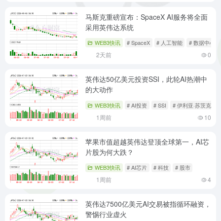
马斯克重磅宣布：SpaceX AI服务将全面
采用英伟达系统
WEB3快讯
# SpaceX
# 人工智能
# 数据中心
2天前
0
英伟达50亿美元投资SSI，此轮AI热潮中
的大动作
WEB3快讯
# AI投资
# SSI
# 伊利亚·苏茨克维
1周前
10
苹果市值超越英伟达登顶全球第一，AI芯
片股为何大跌？
WEB3快讯
# AI芯片
# 科技
# 股市
1周前
4
英伟达7500亿美元AI交易被指循环融资，
警惕行业虚火