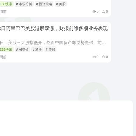
EB3快讯
# 市场分析
# 投资策略
# 美股
3周前
5
0
8日阿里巴巴美股港股双涨，财报前瞻多项业务表现
眼
7月8日，美股三大股指低开，然而中国资产却逆势走强。前瞻消息显示，在云和AI领域，阿里云季度收入增长加速至45%左右，大超市场预期。前瞻显示，阿里巴巴基本面稳健，体现了在当前消费环境下的利润韧性和强劲...
EB3快讯
# AI增长
# 港股
# 美股
4周前
9
0