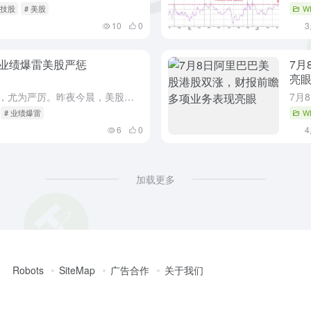
科技股
# 美股
W
10
0
录 业绩爆雷美股严惩
7月
亮
美股市场对“业绩爆雷”的惩罚，尤为严厉。昨夜今晨，美股老牌科技巨头IBM股价遭遇崩盘式下跌，最终收跌超25%，创下自1987年“黑色星期一”以来最大单日跌幅。IBM的暴跌并未影响到美股整体市场表现，三...
# 业绩爆雷
W
6
0
加载更多
Robots
SiteMap
广告合作
关于我们