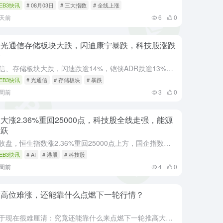
EB3快讯
# 08月03日
# 三大指数
# 全线上涨
2天前
6
0
股光通信存储板块大跌，闪迪康宁暴跌，科技股涨跌
一
光通信、存储板块大跌，闪迪跌逾14%，铠侠ADR跌逾13%，康宁跌超12%，Coherent跌超10%，SK海力士、Lumentum、希捷科技、美光科技、AMD跌逾8%，Ciena、迈威尔科技、Cre...
EB3快讯
# 光通信
# 存储板块
# 暴跌
1周前
3
0
大涨2.36%重回25000点，科技股全线走强，能源
活跃
截止收盘，恒生指数涨2.36%重回25000点上方，国企指数、恒生科技指数分别上涨3.01%及2.79%，恒科指曾一度大涨至3.6%。
EB3快讯
# AI
# 港股
# 科技股
2周前
4
0
股高位难涨，还能靠什么点燃下一轮行情？
以至于现在很难厘清：究竟还能靠什么来点燃下一轮推高大盘的引信？Privorotsky指出，“美股能否继续上涨，接下来的核心将取决于企业给出的业绩指引和市场仓位结构，而非新闻头条本身。在此期间，下一波上...