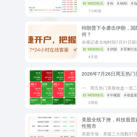
WEB3快讯
# AI
# AMD
# S
7小时前
特朗普下令袭击伊朗，国
何？
WEB3快讯
# 伊朗
# 军事打击
4天前
2026年7月26日周五
WEB3快讯
# 中概股
# 收盘
2周前
美股全线下挫，科技股普
性熊市