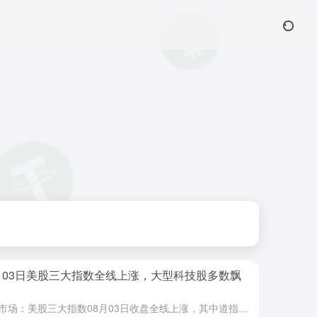
月03日美股三大指数全线上涨，大型科技股多数飘
美股市场：美股三大指数08月03日收盘全线上涨，其中道指创收盘历史新高。热门中概股多数上涨，纳斯达克中国金龙指数涨0.75%。