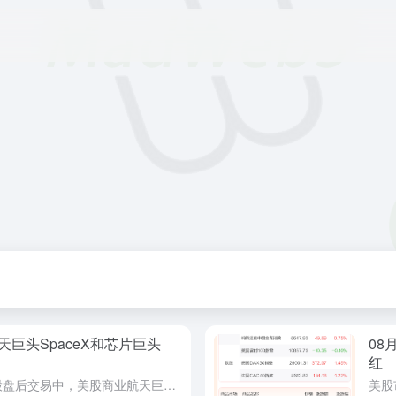
天巨头SpaceX和芯片巨头
08
红
今日（8月5日）凌晨，在美股盘后交易中，美股商业航天巨头SpaceX股价直线跳水，一度大跌近9%。与此同时，美股芯片巨头AMD股价在盘后交易中也大幅下挫，一度大跌超10%。但受资本支出飙升影响，Spa...