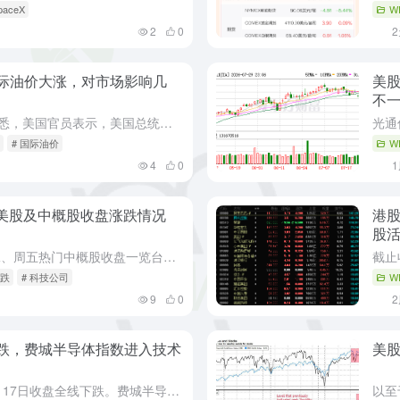
paceX
W
2
0
际油价大涨，对市场影响几
美
不
央视记者当地时间7月31日获悉，美国官员表示，美国总统特朗普已下令对伊朗发动新一轮袭击，目的是迫使德黑兰方面投降。特朗普7月31日早些时候对外表示，他计划恢复对伊朗的大规模军事打击，以迫使伊朗政府重返...
# 国际油价
W
4
0
热门美股及中概股收盘涨跌情况
港股
股
一、周五热门美股收盘一览二、周五热门中概股收盘一览台积电跌2.93%，阿里巴巴跌1.68%，拼多多跌0.77%，日月光半导体跌6.64%，联华电子跌6.66%，斯塔克工业涨602.27%，腾讯控股(A...
涨跌
# 科技公司
W
9
0
跌，费城半导体指数进入技术
美
美股市场：美股三大指数07月17日收盘全线下跌。费城半导体指数收跌1.63%，较6月22日创下的历史高点下跌20.2%，进入技术性熊市。周五（7月17日）美股早盘，苹果股价一度升至334.99美元刷新...