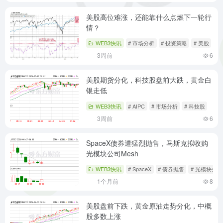
美股高位难涨，还能靠什么点燃下一轮行
情？
WEB3快讯
# 市场分析
# 投资策略
# 美股
3周前
6
美股期货分化，科技股盘前大跌，黄金白
银走低
WEB3快讯
# AIPC
# 市场分析
# 科技股
3周前
6
SpaceX债券遭猛烈抛售，马斯克拟收购
光模块公司Mesh
WEB3快讯
# SpaceX
# 债券抛售
# 光模块公司
1个月前
8
美股盘前下跌，黄金原油走势分化，中概
股多数上涨