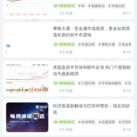
WEB3快讯
# AI
# 地缘政治
# 市场分析
2个月前
11
摩根大通：贵金属市场观望，黄金短期震
荡长期仍有牛市逻辑
WEB3快讯
# 市场分析
# 摩根大通
# 贵金属
3个月前
10
美股盘前半导体AI硬件走强 热门个股期权
信号最新梳理
WEB3快讯
# 个股行情
# 半导体AI硬件
# 市场
3个月前
13
经济衰退新解读与巴菲特警告：现在别抄
底
WEB3快讯
# 全球博弈
# 宏观局势
# 巴菲特
4个月前
16