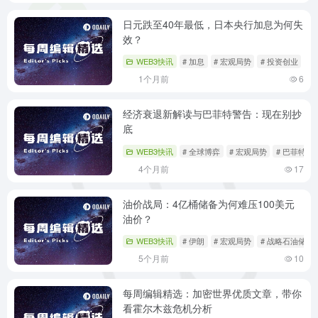
日元跌至40年最低，日本央行加息为何失
效？
WEB3快讯
# 加息
# 宏观局势
# 投资创业
1个月前
6
经济衰退新解读与巴菲特警告：现在别抄
底
WEB3快讯
# 全球博弈
# 宏观局势
# 巴菲特
4个月前
17
油价战局：4亿桶储备为何难压100美元
油价？
WEB3快讯
# 伊朗
# 宏观局势
# 战略石油储备
5个月前
10
每周编辑精选：加密世界优质文章，带你
看霍尔木兹危机分析