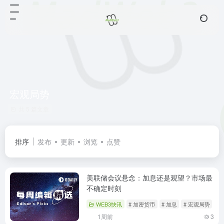
宏观局势
共 5 篇文章
排序
发布
更新
浏览
点赞
美联储会议悬念：加息还是观望？市场最
不确定时刻
WEB3快讯
# 加密货币
# 加息
# 宏观局势
1周前
3