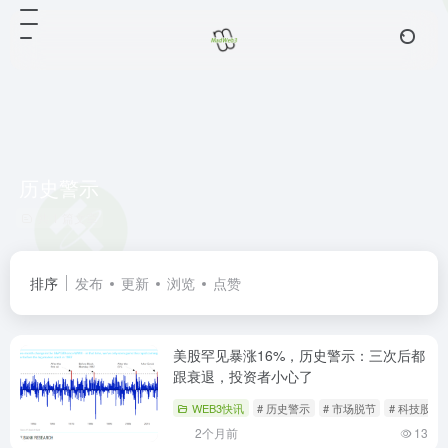
历史警示
共 1 篇文章
排序
发布
更新
浏览
点赞
美股罕见暴涨16%，历史警示：三次后都
跟衰退，投资者小心了
WEB3快讯
# 历史警示
# 市场脱节
# 科技股独
2个月前
13