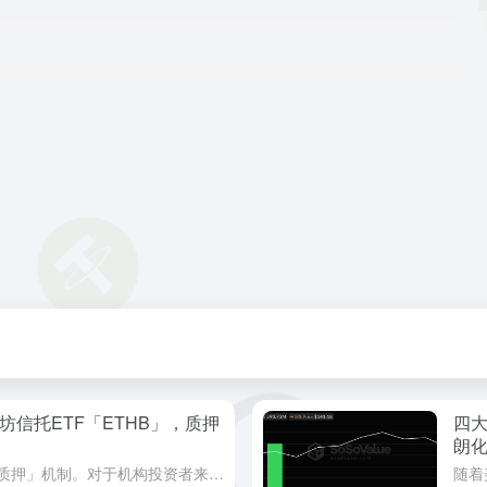
坊信托ETF「ETHB」，质押
四
朗
ETHB，得先理解以太坊的「质押」机制。对于机构投资者来说，这笔收益更不容小觑——若管理数亿美元的以太坊敞口，缺失质押收益就意味着真金白银的机会成本。当时的监管逻辑是，质押可能构成证券发行。并执行质押...