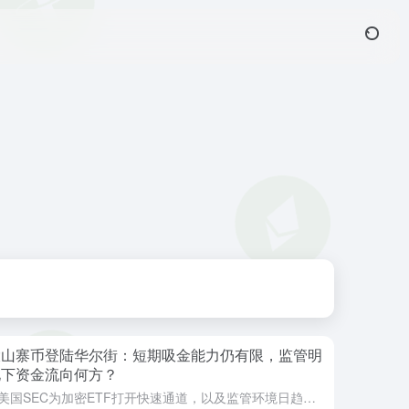
大山寨币登陆华尔街：短期吸金能力仍有限，监管明
化下资金流向何方？
随着美国SEC为加密ETF打开快速通道，以及监管环境日趋明朗，越来越多山寨币试图借此登上华尔街舞台。四大山寨币登陆华尔街，短期吸金能力仍有限一方面，山寨币的市场规模与流动性有限。ETF的净值估算依赖底...