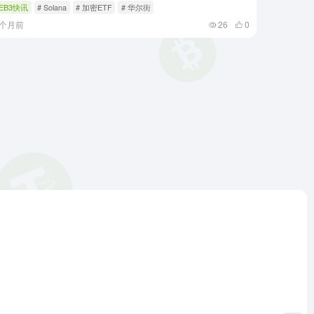
EB3快讯
# Solana
# 加密ETF
# 华尔街
9个月前
26
0