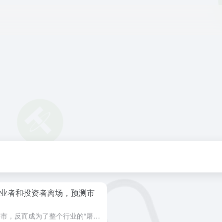
从业者和投资者离场，预测市
年的市场并未迎来期待中的牛市，反而成为了整个行业的“屠杀”之年。年仍被许多人视为行业的“成熟之年”，但这一年也见证了大量从业者和投资者的离场。年预测市场交易量的快速增长。然而，今年在股权与代币之间的博...