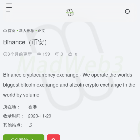
首页
•
新人推荐
•
正文
Binance（币安）
3个月前更新
199
0
0
Binance cryptocurrency exchange - We operate the worlds
biggest bitcoin exchange and altcoin crypto exchange in the
world by volume
所在地：
香港
收录时间：
2023-11-29
其他站点: