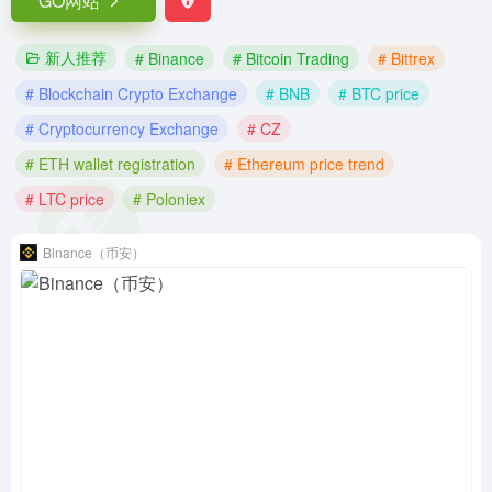
GO网站
新人推荐
# Binance
# Bitcoin Trading
# Bittrex
# Blockchain Crypto Exchange
# BNB
# BTC price
# Cryptocurrency Exchange
# CZ
# ETH wallet registration
# Ethereum price trend
# LTC price
# Poloniex
Binance（币安）