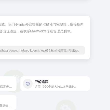
Web3领域。我们不保证外部链接的准确性与完整性，链接指向
内容出现违规，请联系MadWeb3导航管理员删除。
ttps://www.madweb3.com/sites/639.html 转载请注明出处。
巨鲸追踪
DeFi大数据监控软件，可监控指定虚拟币或钱包的交易行为并实时通知您的行情软件，让您出手快人一步。
追踪 1000个最大的以太坊钱包。
最先进的跟踪器和分析系统可在发生大型且有趣的交易时报告它们。通过我们的API可获得的所有数据。