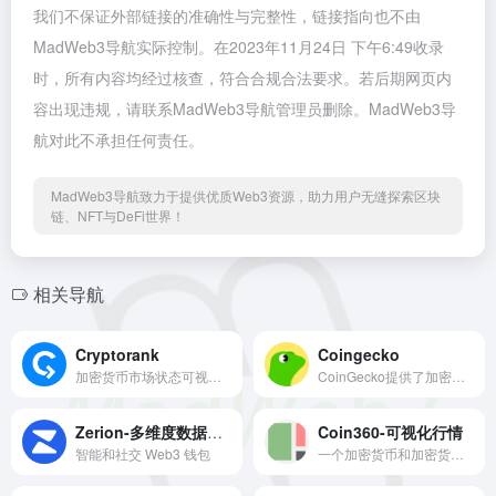
我们不保证外部链接的准确性与完整性，链接指向也不由
MadWeb3导航实际控制。在2023年11月24日 下午6:49收录
时，所有内容均经过核查，符合合规合法要求。若后期网页内
容出现违规，请联系MadWeb3导航管理员删除。MadWeb3导
航对此不承担任何责任。
MadWeb3导航致力于提供优质Web3资源，助力用户无缝探索区块
链、NFT与DeFi世界！
相关导航
Cryptorank
Coingecko
加密货币市场状态可视化，并有热力图供交易参考
CoinGecko提供了加密市场的基本面分析。除了跟踪价格、数量和市值外，CoinGecko还跟踪社区增长、开源代码开发、重大事件和链上指标。
Zerion-多维度数据分析
Coin360-可视化行情
智能和社交 Web3 钱包
一个加密货币和加密货币交易所实时数据聚合器，以视觉上引人入胜的方式提供重要的市场数据。