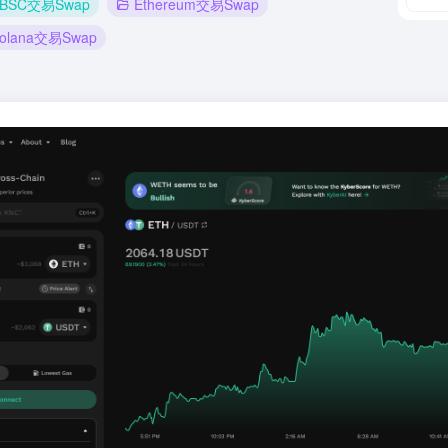
BSC交易Swap
Ethereum交易Swap
olana交易Swap