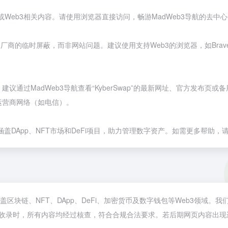
T或Web3相关内容。请使用浏览器直接访问，畅游MadWeb3导航的去中
览器厂商的临时屏蔽，而非网站问题。建议使用支持Web3的浏览器，如
Brav
过MadWeb3导航查看“KyberSwap”的最新网址、官方发布页或备
运营商网络（如电信）。
盖DApp、NFT市场和DeFi项目，助力管理数字资产。如需更多帮助，请
络，涵盖区块链、NFT、DApp、DeFi、加密货币及数字钱包等Web3领
午4:32收录时，所有内容均经过核查，符合合规合法要求。若后期网页内容出现