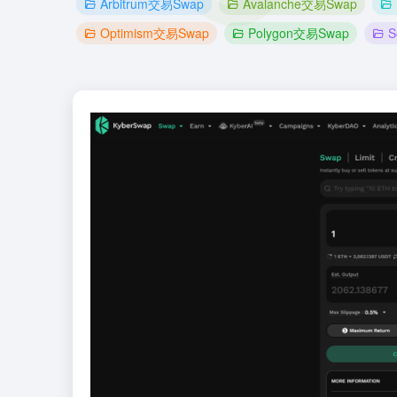
Arbitrum交易Swap
Avalanche交易Swap
Optimism交易Swap
Polygon交易Swap
S