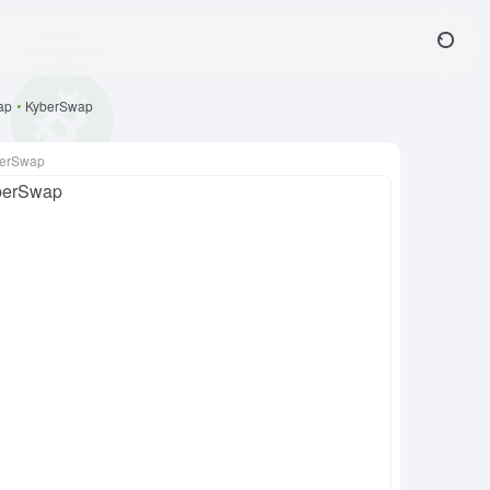
ap
•
KyberSwap
erSwap