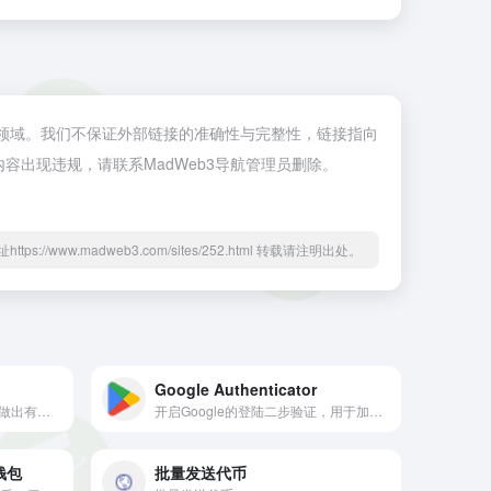
eb3领域。我们不保证外部链接的准确性与完整性，链接指向
页内容出现违规，请联系MadWeb3导航管理员删除。
ttps://www.madweb3.com/sites/252.html 转载请注明出处。
Google Authenticator
钱包检测工具，可帮助交易者做出有关他们所做投资的日常决策。只需几个简单的步骤，您就可以快速获取有关您当前盈亏的信息，以及币安智能链上钱包中每个仓位的收益。
开启Google的登陆二步验证，用于加密账户登录安全
入钱包
批量发送代币