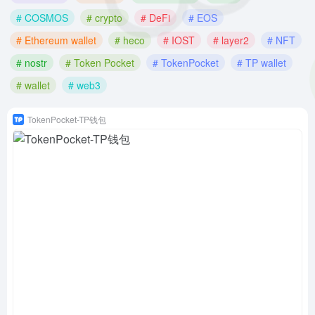
# COSMOS
# crypto
# DeFi
# EOS
# Ethereum wallet
# heco
# IOST
# layer2
# NFT
# nostr
# Token Pocket
# TokenPocket
# TP wallet
# wallet
# web3
TokenPocket-TP钱包