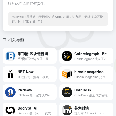
航对此不承担任何责任。
MadWeb3导航致力于提供优质Web3资源，助力用户无缝探索区块
链、NFT与DeFi世界！
相关导航
币币情-区块链新闻、区块链资讯
Cointelegraph: Bitcoin
币币情区块链资讯，同步全球最新区块链资讯，区块链快讯、区块链新闻,提供全面、专业、实时更新等,专注于为数字货币用户提供数据分析，数据挖掘，新闻服务。
Cointelegraph成立于2013年，是领先的独立数字媒体资源，涵盖有关区块链技术、加密资产和新兴金融科技趋势的广泛新闻。
NFT Now
bitcoinmagazine
通过新闻、播客、视频和时事通讯提供有关不可替代代币（“NFT”）的信息，让我们的客户能够浏览 NFT 领域，以及包含 NFT now 的生态系统基于社区、奖励参与和渐进式去中心化（“Now Network”）的行业定义代币化媒体计划。
Bitcoin Magazine 是关于比特币、其底层区块链技术以及围绕它建立的行业的历史最悠久、最成熟的新闻、信息和专家评论来源。自 2012 年以来，Bitcoin Magazine 一直在金融和技术的交叉领域提供分析、研究、教育和思想领导力。
PANews
CoinDesk
PANews是一家专为Web3、区块链技术应用及金融科技创业者及领导者打造的智库型媒体。我们致力于为创业者和创新者提供有价值的加密货币、虚拟货币和比特币的新闻资讯和洞察。作为腾讯新闻的合作伙伴，我们的文章和报告被福布斯、财新、澎湃新闻等媒体引用。我们在推特、微博、抖音、B站、视频号、小宇宙、即刻等主流平台发布原创的图片、音频和视频内容。
CoinDesk 是全球加密经济中最值得信赖的媒体、事件、指数和数据公司。自 2013 年以来，CoinDesk Media 引领了货币和投资的未来，阐明了随之而来的社会和文化转型。
Decrypt: AI
英为财情
Decrypt 是一家下一代媒体公司和创意工作室，定位于新兴技术、另类金融和文化的交叉点，日常运营由 AI 和 Web3 提供支持。
英为财情Investing.com是全球金融市场实时行情和资讯专家，提供全球250多家交易所逾30万种金融资产的实时行情数据、报价、图表，以及各类财经工具、即时资讯和分析评论。