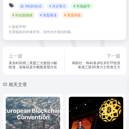
WEB3快讯
# 历史警示
# 市场脱节
# 科技股独领
# 美股暴涨
# 衰退风险
©
版权声明
文章版权归作者所有，未经允许请勿转载。
上一篇
下一篇
美东时间周二美股三大股指小幅
韩联社：韩40多岁杠杆ETF投资
收涨，各板块及中概股表现分化
者成三星SK海力士投资主力
相关文章