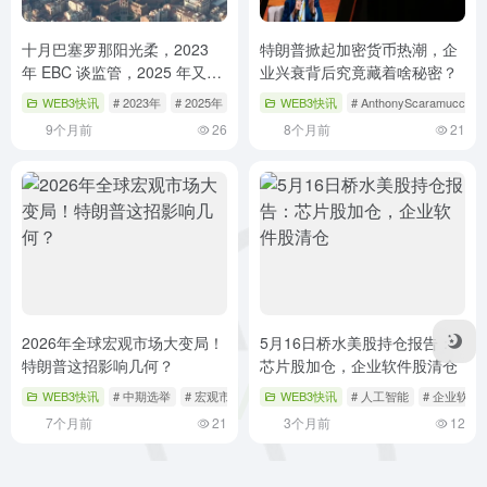
十月巴塞罗那阳光柔，2023
特朗普掀起加密货币热潮，企
年 EBC 谈监管，2025 年又如
业兴衰背后究竟藏着啥秘密？
何？
WEB3快讯
# 2023年
# 2025年
# EBC
WEB3快讯
# AnthonyScaramucci
9个月前
26
8个月前
21
2026年全球宏观市场大变局！
5月16日桥水美股持仓报告：
特朗普这招影响几何？
芯片股加仓，企业软件股清仓
WEB3快讯
# 中期选举
# 宏观市场
# 特朗普
WEB3快讯
# 人工智能
# 企业软件
7个月前
21
3个月前
12