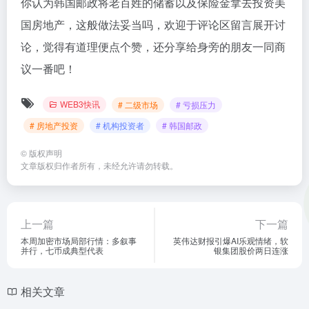
你认为韩国邮政将老百姓的储蓄以及保险金拿去投资美
国房地产，这般做法妥当吗，欢迎于评论区留言展开讨
论，觉得有道理便点个赞，还分享给身旁的朋友一同商
议一番吧！
WEB3快讯
# 二级市场
# 亏损压力
# 房地产投资
# 机构投资者
# 韩国邮政
©
版权声明
文章版权归作者所有，未经允许请勿转载。
上一篇
下一篇
本周加密市场局部行情：多叙事
英伟达财报引爆AI乐观情绪，软
并行，七币成典型代表
银集团股价两日连涨
相关文章