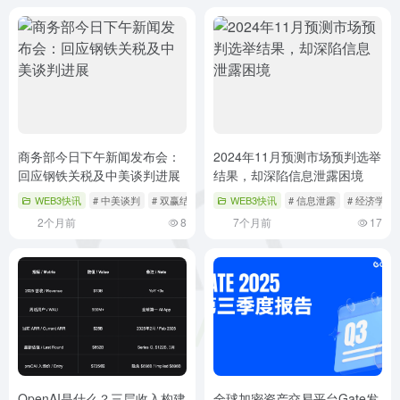
商务部今日下午新闻发布会：
2024年11月预测市场预判选举
回应钢铁关税及中美谈判进展
结果，却深陷信息泄露困境
WEB3快讯
# 中美谈判
# 双赢结果
# 商务部
WEB3快讯
# 信息泄露
# 经济学原
2个月前
8
7个月前
17
OpenAI是什么？三层收入构建
全球加密资产交易平台Gate发