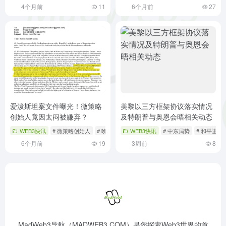
4个月前
11
6个月前
27
爱泼斯坦案文件曝光！微策略
美黎以三方框架协议落实情况
创始人竟因太闷被嫌弃？
及特朗普与奥恩会晤相关动态
WEB3快讯
# 微策略创始人
# 晚宴
# 比特币
WEB3快讯
# 中东局势
# 和平进程
6个月前
19
3周前
8
MadWeb3导航（MADWEB3.COM）是您探索Web3世界的首