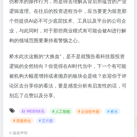
仿桥水的操作行为，而是得去理解其背后所蕴含的产业
逻辑道理。在往后的投资进程当中，应当要更为留意那
个些提供AI必不可少底层技术、工具以及平台的公司企
业，与此同时，对于那些商业模式有可能会被AI进行解
构的领域范围要秉持着警惕之心。
桥水此次这般的“大换血”，是不是就预告着科技股投资
逻辑的全然转向？你觉得在AI时代当中，下一个有可能
被机构大幅度增持或者抛弃的板块会是啥？欢迎你于评
论区去分享你的看法，要是感觉分析有启发性的话，可
别忘了点赞以及分享。
WEB3快讯
# 人工智能
# 企业软件股
# 桥水
# 美股持仓
# 芯片股
©
版权声明