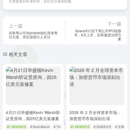
文章版权归作者所有，未经允许请勿转载。
下一篇
上一篇
SpaceX计划下周公开IPO招股
谷歌母公司Alphabet创纪录发售
书，6月上市，还有激进治理方
日元债，背后原因引人关注
案
相关文章
4月21日华盛顿Kevin Warsh听
2026 年 2 月全球资本市场：
证受质询，因25亿美元装修案
加密货币市场深刻出清
WEB3快讯
# KevinWarsh
# ThomTillis
# 听证
WEB3快讯
# 2026年2月
# 全球资