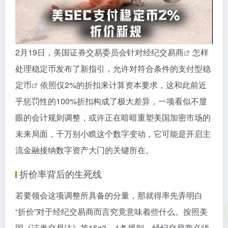
2月19日，美国证券交易委员会针对
经纪交易商
怎样
处理稳定币发布了新指引，允许对符合条件的
支付型稳
定币
依照仅2%的折扣来计算资本要求，这和此前近
乎惩罚性的100%折扣构成了极大差异，一项看似不显
眼的会计规则调整，或许正在暗暗重塑美国加密市场的
未来局面，千万别小瞧这个数字变动，它可能是开启主
流金融接纳数字资产大门的关键所在。
折价率背后的生死线
若要领会这项调整所具备的分量，那就得率先弄明白
“折价”对于经纪交易商而言究竟意味着些什么。按照美
国《证券交易法》第15c3 – 1条规则，经纪交易商必须