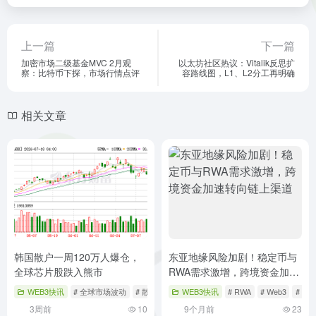
上一篇
下一篇
加密市场二级基金MVC 2月观
以太坊社区热议：Vitalik反思扩
察：比特币下探，市场行情点评
容路线图，L1、L2分工再明确
相关文章
韩国散户一周120万人爆仓，
东亚地缘风险加剧！稳定币与
全球芯片股跌入熊市
RWA需求激增，跨境资金加速
转向链上渠道
WEB3快讯
# 全球市场波动
# 散户爆仓
# 芯片股熊市
WEB3快讯
# RWA
# Web3
# 东
3周前
10
9个月前
23