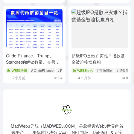
Ondo Finance、Trump、
超级IPO是散户灾难？指数基
Starknet的解锁数量、金额及
金被迫接盘真相
项目情况介绍
WEB3快讯
# OndoFinance
# RWA赛道
WEB3快讯
# 解锁数量
# 市场影响
# 指数基金
7个月前
24
4个月前
8
MadWeb3导航（MADWEB3.COM）是您探索Web3世界的首
选平台，汇集优质区块链DApp、NFT市场、DeFi项目及元宇