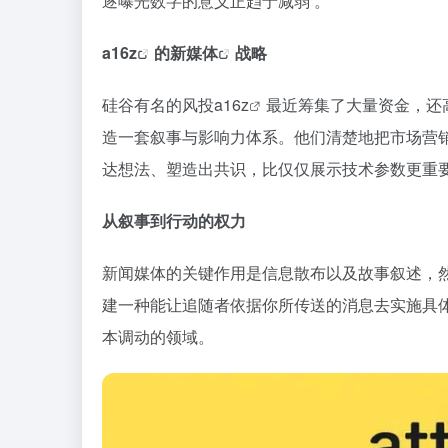
逐曝光数字的意义正趋于减弱 。
a16z
的
新媒体
战略
硅谷有名的风投
a16z
最近筹集了大量资金，还
造一套叙事与影响力体系。他们清楚地把市场营
达想法、塑造出共识，比仅仅展示技术参数更重
从叙事到行动的权力
新闻媒体的关键作用是信息散布以及故事叙述，
建一种能让追随者依据你所传送的消息去实施具
本调动的领域。