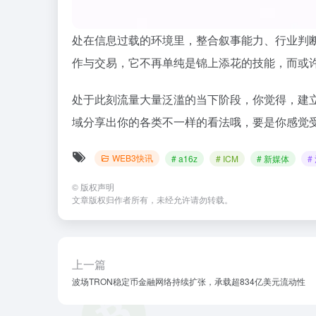
处在信息过载的环境里，整合叙事能力、行业判
作与交易，它不再单纯是锦上添花的技能，而或
处于此刻流量大量泛滥的当下阶段，你觉得，建立
域分享出你的各类不一样的看法哦，要是你感觉
WEB3快讯
# a16z
# ICM
# 新媒体
#
©
版权声明
文章版权归作者所有，未经允许请勿转载。
上一篇
波场TRON稳定币金融网络持续扩张，承载超834亿美元流动性