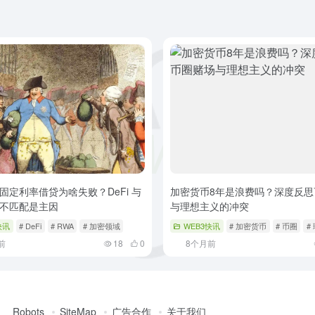
固定利率借贷为啥失败？DeFi 与
加密货币8年是浪费吗？深度反思
不匹配是主因
与理想主义的冲突
快讯
# DeFi
# RWA
# 加密领域
WEB3快讯
# 加密货币
# 币圈
#
前
18
0
8个月前
Robots
SiteMap
广告合作
关于我们