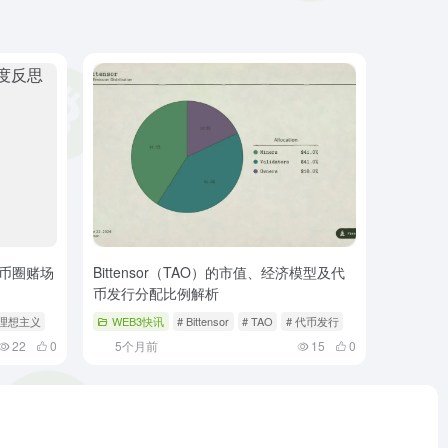
币圈赌场
Bittensor（TAO）的市值、经济模型及代
币发行分配比例解析
 理想主义
WEB3快讯
# Bittensor
# TAO
# 代币发行
22
0
5个月前
15
0