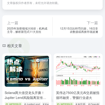
文章版权归作者所有，未经允许请勿转载。
上一篇
下一篇
2025年加密领域大转折：机构成
12月15日比特币闪崩，16日非
主导，解析新范式11大支柱
农数据或再掀市场波澜
相关文章
Solana两大借贷龙头开撕！
英伟达7500亿美元AI交易被指
Jupiter Lend风险隔离宣传翻
循环融资，警惕行业虚火
车，Kamino公开抨击
WEB3快讯
# JupiterLend
# Kamino
# Solana
WEB3快讯
# AI交易
# OpenAI
#