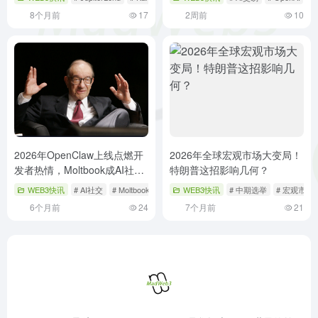
8个月前
17
2周前
10
2026年OpenClaw上线点燃开
2026年全球宏观市场大变局！
发者热情，Moltbook成AI社交
特朗普这招影响几何？
新宠
WEB3快讯
# AI社交
# Moltbook
# OpenClaw
WEB3快讯
# 中期选举
# 宏观市场
6个月前
24
7个月前
21