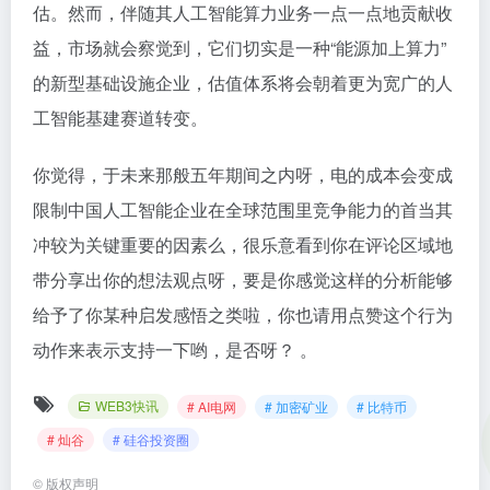
估。然而，伴随其人工智能算力业务一点一点地贡献收
益，市场就会察觉到，它们切实是一种“能源加上算力”
的新型基础设施企业，估值体系将会朝着更为宽广的人
工智能基建赛道转变。
你觉得，于未来那般五年期间之内呀，电的成本会变成
限制中国人工智能企业在全球范围里竞争能力的首当其
冲较为关键重要的因素么，很乐意看到你在评论区域地
带分享出你的想法观点呀，要是你感觉这样的分析能够
给予了你某种启发感悟之类啦，你也请用点赞这个行为
动作来表示支持一下哟，是否呀？ 。
WEB3快讯
# AI电网
# 加密矿业
# 比特币
# 灿谷
# 硅谷投资圈
©
版权声明